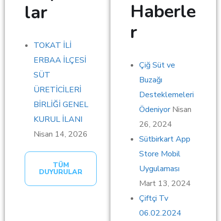
Haberle
lar
r
TOKAT İLİ
ERBAA İLÇESİ
Çiğ Süt ve
SÜT
Buzağı
ÜRETİCİLERİ
Desteklemeleri
BİRLİĞİ GENEL
Ödeniyor
Nisan
KURUL İLANI
26, 2024
Nisan 14, 2026
Sütbirkart App
Store Mobil
TÜM
Uygulaması
DUYURULAR
Mart 13, 2024
Çiftçi Tv
06.02.2024