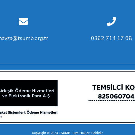
havza@tsumb.org.tr
0362 714 17 08
Copyright © 2024 TSUMB. Tüm Hakları Saklıdır.