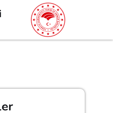
i
ler