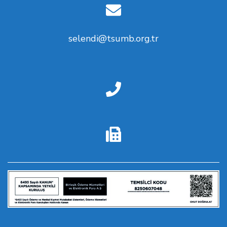
selendi@tsumb.org.tr