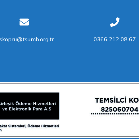
askopru@tsumb.org.tr
0366 212 08 67