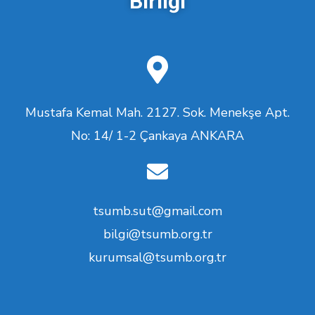
Birliği
Mustafa Kemal Mah. 2127. Sok. Menekşe Apt.
No: 14/ 1-2 Çankaya ANKARA
tsumb.sut@gmail.com
bilgi@tsumb.org.tr
kurumsal@tsumb.org.tr