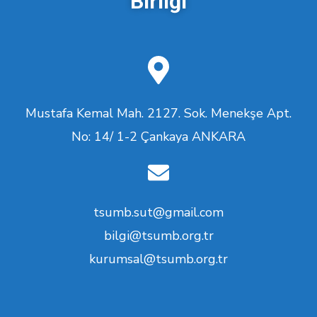
Birliği
Mustafa Kemal Mah. 2127. Sok. Menekşe Apt.
No: 14/ 1-2 Çankaya ANKARA
tsumb.sut@gmail.com
bilgi@tsumb.org.tr
kurumsal@tsumb.org.tr