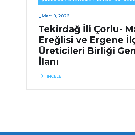
_
Mart 9, 2026
Tekirdağ İli Çorlu- 
Ereğlisi ve Ergene İl
Üreticileri Birliği Ge
İlanı
İNCELE