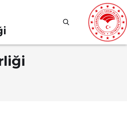
ği
liği