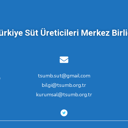
ürkiye Süt Üreticileri Merkez Birli
tsumb.sut@gmail.com
e
bilgi@tsumb.org.tr
kurumsal@tsumb.org.tr