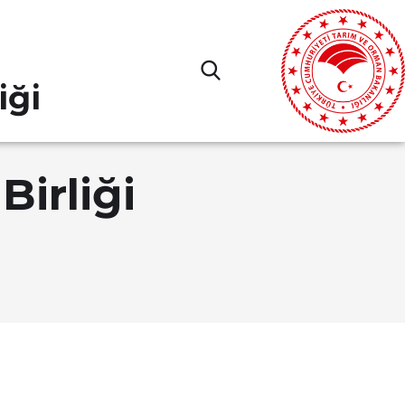
iği
Birliği