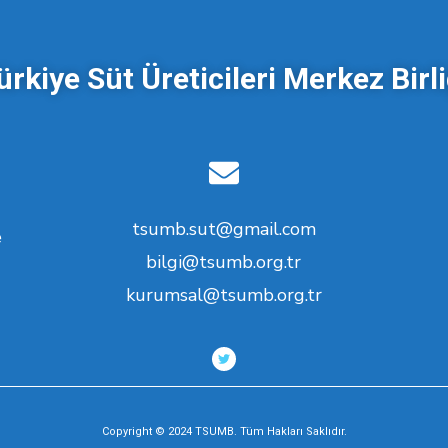
ürkiye Süt Üreticileri Merkez Birli
tsumb.sut@gmail.com
e
bilgi@tsumb.org.tr
kurumsal@tsumb.org.tr
Copyright © 2024 TSUMB. Tüm Hakları Saklıdır.