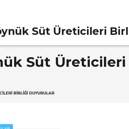
ynük Süt Üreticileri Birl
ük Süt Üreticileri 
ILERI BIRLIĞI DUYURULAR
RULAR