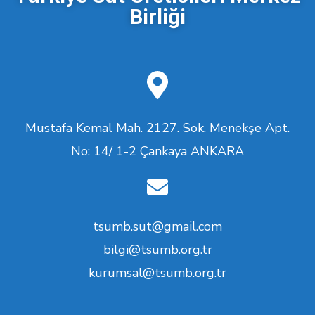
Birliği
Mustafa Kemal Mah. 2127. Sok. Menekşe Apt.
No: 14/ 1-2 Çankaya ANKARA
tsumb.sut@gmail.com
bilgi@tsumb.org.tr
kurumsal@tsumb.org.tr