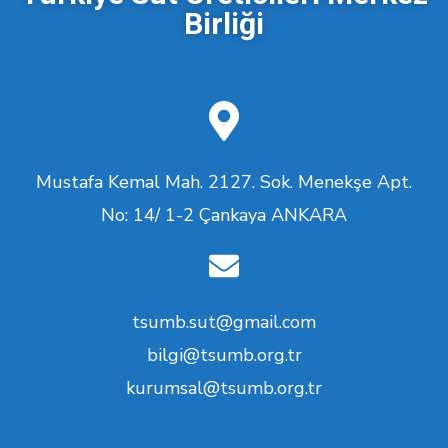
Birliği
Mustafa Kemal Mah. 2127. Sok. Menekşe Apt.
No: 14/ 1-2 Çankaya ANKARA
tsumb.sut@gmail.com
bilgi@tsumb.org.tr
kurumsal@tsumb.org.tr