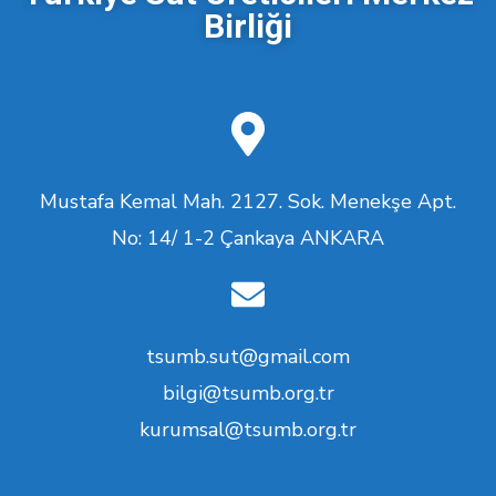
Birliği
Mustafa Kemal Mah. 2127. Sok. Menekşe Apt.
No: 14/ 1-2 Çankaya ANKARA
tsumb.sut@gmail.com
bilgi@tsumb.org.tr
kurumsal@tsumb.org.tr