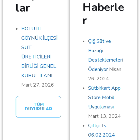
Haberle
lar
r
BOLU İLİ
GÖYNÜK İLÇESİ
Çiğ Süt ve
SÜT
Buzağı
ÜRETİCİLERİ
Desteklemeleri
BİRLİĞİ GENEL
Ödeniyor
Nisan
KURUL İLANI
26, 2024
Mart 27, 2026
Sütbirkart App
Store Mobil
TÜM
Uygulaması
DUYURULAR
Mart 13, 2024
Çiftçi Tv
06.02.2024